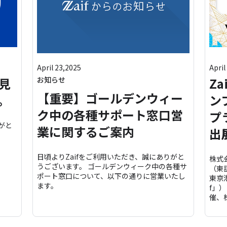
April 23,2025
April
見
お知らせ
Z
【重要】ゴールデンウィー
。
ン
ク中の各種サポート窓口営
プ
がと
業に関するご案内
出
日頃よりZaifをご利用いただき、誠にありがと
株式
うございます。 ゴールデンウィーク中の各種サ
（東
ポート窓口について、以下の通りに営業いたし
東京
ます。
f」
催、株