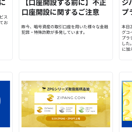
に
【口座開設する前に】不正
ジ
口座開設に関するご注意
プ
ビス
てお
昨今、暗号資産の取引口座を用いた様々な金融
本日2
犯罪・特殊詐欺が多発しています。
グコ
プラ
した
に加え