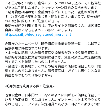
※不正な取引の検知、虚偽のデータでのお申し込み、その他当社
が不正と判断した場合、本キャンペーン対象の資格を失います。
※暗号資産相場は他の金融商品などにくらべ高い変動率が特徴で
す。急激な価格変動が生じる可能性もございますので、暗号資産
のお取引に際してはご注意ください。
※暗号資産を利用する際は、下記サイトを熟読のうえ、お客様ご
自身の判断でなさるようにお願いいたします。
https://zaif.jp/doc_registered_merchant
金融庁のホームページ「暗号資産交換業者登録一覧」には以下の
留意事項が掲載されています。
・本一覧に記載された暗号資産交換業者が取り扱う暗号資産は、
当該暗号資産交換業者の説明に基づき、資金決済法上の定義に該
当することを確認したものにすぎません。
・金融庁・財務局が、これらの暗号資産の価値を保証したり、推
奨するものではありません。暗号資産は、必ずしも裏付けとなる
資産を持つものではありません。
«暗号資産を利用する際の注意点»
暗号資産は、日本円やドルなどのように国がその価値を保証して
いる「法定通貨」ではありません。インターネット上でやりとり
される電子データです。法定通貨と異なり、国などによりその価