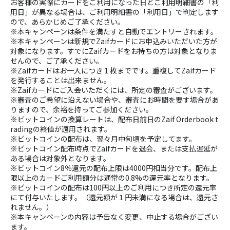
お客様の実際にカードをご利用になった日とご利用明細書の「利
用日」が異なる場合は、ご利用明細書の「利用日」で判定します
ので、あらかじめご了承ください。
※本キャンペーンは条件を満たすと自動でエントリーされます。
※本キャンペーンは新規でZaifカードにお申込みいただいた方が
対象になります。すでにZaifカードをお持ちの方は対象となりま
せんので、ご了承ください。
※Zaifカードはお一人につき 1 枚までです。重複してZaifカード
を発行することは出来ません。
※Zaifカードにご入会いただくには、所定の審査がございます。
※審査のご希望に沿えない場合や、審査にお時間を要す場合があ
りますので、余裕を持ってご参加ください。
※ビットコインの換算レートは、配布日前日のZaif Orderbook t
radingの終値が適用されます。
※ビットコインの配布は、翌々月中旬頃を予定してます。
※ビットコイン配布時点でZaifカードを退会、または支払遅延が
ある場合は対象外となります。
※ビットコイン8％還元の配布上限は4000円相当分です。配布上
限以上のカードご利用額分は通常の0.8%の還元率となります。
※ビットコインの配布は100円以上のご利用につき所定の還元率
にて付与いたします。（還元額が１円未満になる場合は、還元さ
れません。）
※本キャンペーンの内容は予告なく変更、中止する場合がござい
ます。