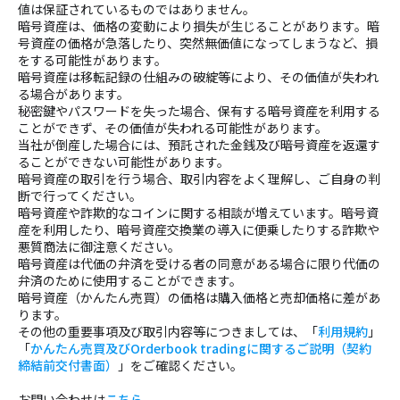
値は保証されているものではありません。
暗号資産は、価格の変動により損失が生じることがあります。暗
号資産の価格が急落したり、突然無価値になってしまうなど、損
をする可能性があります。
暗号資産は移転記録の仕組みの破綻等により、その価値が失われ
る場合があります。
秘密鍵やパスワードを失った場合、保有する暗号資産を利用する
ことができず、その価値が失われる可能性があります。
当社が倒産した場合には、預託された金銭及び暗号資産を返還す
ることができない可能性があります。
暗号資産の取引を行う場合、取引内容をよく理解し、ご自身の判
断で行ってください。
暗号資産や詐欺的なコインに関する相談が増えています。暗号資
産を利用したり、暗号資産交換業の導入に便乗したりする詐欺や
悪質商法に御注意ください。
暗号資産は代価の弁済を受ける者の同意がある場合に限り代価の
弁済のために使⽤することができます。
暗号資産（かんたん売買）の価格は購入価格と売却価格に差があ
ります。
その他の重要事項及び取引内容等につきましては、「
利用規約
」
「
かんたん売買及びOrderbook tradingに関するご説明（契約
締結前交付書面）
」をご確認ください。
お問い合わせは
こちら