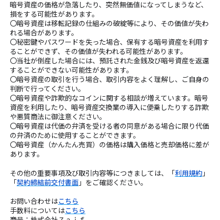
暗号資産の価格が急落したり、突然無価値になってしまうなど、
損をする可能性があります。
〇暗号資産は移転記録の仕組みの破綻等により、その価値が失わ
れる場合があります。
〇秘密鍵やパスワードを失った場合、保有する暗号資産を利用す
ることができず、その価値が失われる可能性があります。
〇当社が倒産した場合には、預託された金銭及び暗号資産を返還
することができない可能性があります。
〇暗号資産の取引を行う場合、取引内容をよく理解し、ご自身の
判断で行ってください。
〇暗号資産や詐欺的なコインに関する相談が増えています。暗号
資産を利用したり、暗号資産交換業の導入に便乗したりする詐欺
や悪質商法に御注意ください。
〇暗号資産は代価の弁済を受ける者の同意がある場合に限り代価
の弁済のために使⽤することができます。
〇暗号資産（かんたん売買）の価格は購入価格と売却価格に差が
あります。
その他の重要事項及び取引内容等につきましては、「
利用規約
」
「
契約締結前交付書面
」をご確認ください。
お問い合わせは
こちら
手数料については
こちら
商号：株式会社Ｚａｉｆ