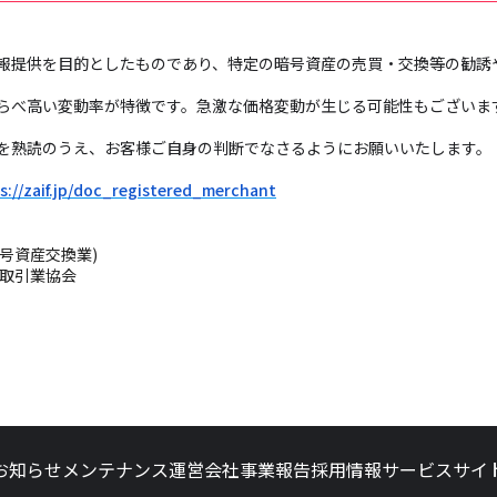
報提供を目的としたものであり、特定の暗号資産の売買・交換等の勧誘
らべ高い変動率が特徴です。急激な価格変動が生じる可能性もございま
トを熟読のうえ、お客様ご自身の判断でなさるようにお願いいたします
s://zaif.jp/doc_registered_merchant
暗号資産交換業)
等取引業協会
お知らせ
メンテナンス
運営会社
事業報告
採用情報
サービスサイ