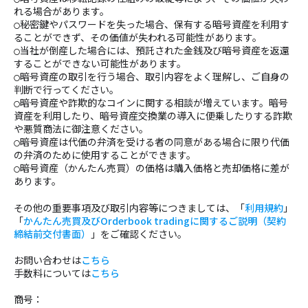
れる場合があります。
秘密鍵やパスワードを失った場合、保有する暗号資産を利用す
〇
ることができず、その価値が失われる可能性があります。
当社が倒産した場合には、預託された金銭及び暗号資産を返還
〇
することができない可能性があります。
暗号資産の取引を行う場合、取引内容をよく理解し、ご自身の
〇
判断で行ってください。
暗号資産や詐欺的なコインに関する相談が増えています。暗号
〇
資産を利用したり、暗号資産交換業の導入に便乗したりする詐欺
や悪質商法に御注意ください。
暗号資産は代価の弁済を受ける者の同意がある場合に限り代価
〇
の弁済のために使⽤することができます。
暗号資産（かんたん売買）の価格は購入価格と売却価格に差が
〇
あります。
その他の重要事項及び取引内容等につきましては、「
利用規約
」
「
かんたん売買及びOrderbook tradingに関するご説明（契約
締結前交付書面）
」をご確認ください。
お問い合わせは
こちら
手数料については
こちら
商号：