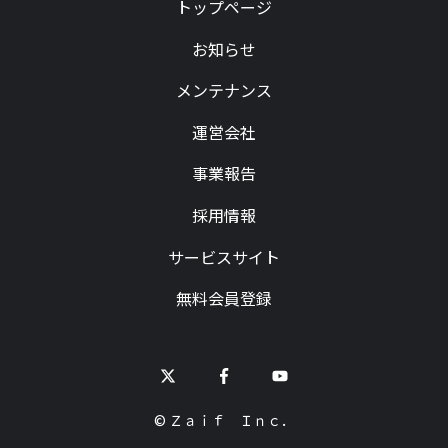
トップページ
お知らせ
メンテナンス
運営会社
事業報告
採用情報
サービスサイト
無料会員登録
© Ｚａｉｆ Ｉｎｃ．