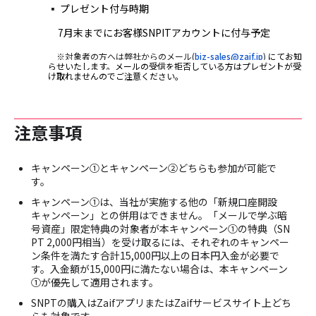
▪️
プレゼント付与時期
7月末までにお客様SNPITアカウントに付与予定
※対象者の方へは弊社からのメール(
biz-sales@zaif.jp
)
にてお知
らせいたします。メールの受信を拒否している方はプレゼントが受
け取れませんのでご注意ください。
注意事項
キャンペーン①とキャンペーン②どちらも参加が可能で
す。
キャンペーン①は、当社が実施する他の「新規口座開設
キャンペーン」との併用はできません。「メールで学ぶ暗
号資産」限定特典の対象者が本キャンペーン①の特典（SN
PT 2,000円相当）を受け取るには、それぞれのキャンペー
ン条件を満たす合計15,000円以上の日本円入金が必要で
す。入金額が15,000円に満たない場合は、本キャンペーン
①が優先して適用されます。
SNPTの購入はZaifアプリまたはZaifサービスサイト上どち
らも対象です。