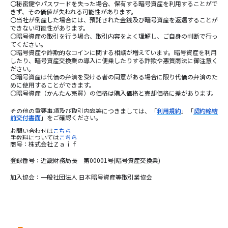
〇秘密鍵やパスワードを失った場合、保有する暗号資産を利用することがで
きず、その価値が失われる可能性があります。
〇当社が倒産した場合には、預託された金銭及び暗号資産を返還することが
できない可能性があります。
〇暗号資産の取引を行う場合、取引内容をよく理解し、ご自身の判断で行っ
てください。
〇暗号資産や詐欺的なコインに関する相談が増えています。暗号資産を利用
したり、暗号資産交換業の導入に便乗したりする詐欺や悪質商法に御注意く
ださい。
〇暗号資産は代価の弁済を受ける者の同意がある場合に限り代価の弁済のた
めに使⽤することができます。
〇暗号資産（かんたん売買）の価格は購入価格と売却価格に差があります。
その他の重要事項及び取引内容等につきましては、「
利用規約
」「
契約締結
前交付書面
」をご確認ください。
お問い合わせは
こちら
手数料については
こちら
商号：株式会社Ｚａｉｆ
登録番号：近畿財務局長 第00001号(暗号資産交換業)
加入協会：一般社団法人 日本暗号資産等取引業協会