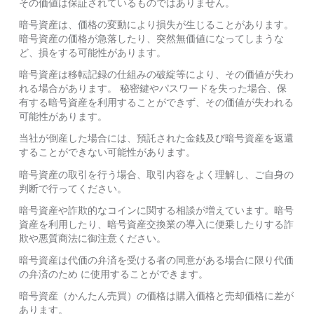
その価値は保証されているものではありません。
暗号資産は、価格の変動により損失が生じることがあります。
暗号資産の価格が急落したり、突然無価値になってしまうな
ど、損をする可能性があります。
暗号資産は移転記録の仕組みの破綻等により、その価値が失わ
れる場合があります。 秘密鍵やパスワードを失った場合、保
有する暗号資産を利用することができず、その価値が失われる
可能性があります。
当社が倒産した場合には、預託された金銭及び暗号資産を返還
することができない可能性があります。
暗号資産の取引を行う場合、取引内容をよく理解し、ご自身の
判断で行ってください。
暗号資産や詐欺的なコインに関する相談が増えています。暗号
資産を利用したり、暗号資産交換業の導入に便乗したりする詐
欺や悪質商法に御注意ください。
暗号資産は代価の弁済を受ける者の同意がある場合に限り代価
の弁済のため に使⽤することができます。
暗号資産（かんたん売買）の価格は購入価格と売却価格に差が
あります。